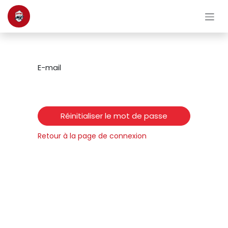
Se rendre au contenu
E-mail
Réinitialiser le mot de passe
Retour à la page de connexion